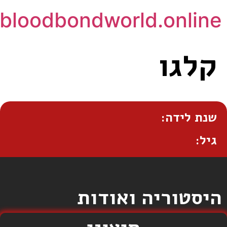
bloodbondworld.online
קלגו
שנת לידה:
גיל:
היסטוריה ואודות